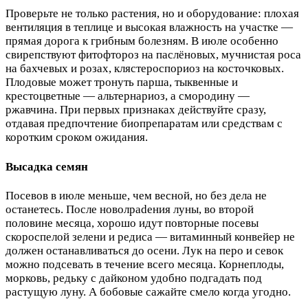
Проверьте не только растения, но и оборудование: плохая
вентиляция в теплице и высокая влажность на участке —
прямая дорога к грибным болезням. В июле особенно
свирепствуют фитофтороз на паслёновых, мучнистая роса
на бахчевых и розах, клястероспориоз на косточковых.
Плодовые может тронуть парша, тыквенные и
крестоцветные — альтернариоз, а смородину —
ржавчина. При первых признаках действуйте сразу,
отдавая предпочтение биопрепаратам или средствам с
коротким сроком ожидания.
Высадка семян
Посевов в июле меньше, чем весной, но без дела не
останетесь. После новолpadения луны, во второй
половине месяца, хорошо идут повторные посевы
скороспелой зелени и редиса — витаминный конвейер не
должен останавливаться до осени. Лук на перо и севок
можно подсевать в течение всего месяца. Корнеплоды,
морковь, редьку с дайконом удобно подгадать под
растущую луну. А бобовые сажайте смело когда угодно.