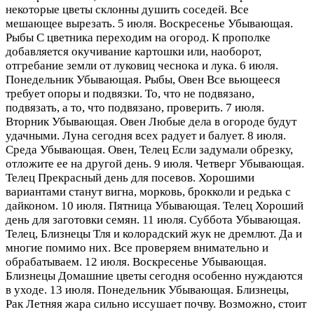
некоторые цветы склонны душить соседей. Все
мешающее вырезать. 5 июля. Воскресенье Убывающая.
Рыбы С цветника переходим на огород. К прополке
добавляется окучивание картошки или, наоборот,
отгребание земли от луковиц чеснока и лука. 6 июля.
Понедельник Убывающая. Рыбы, Овен Все вьющееся
требует опоры и подвязки. То, что не подвязано,
подвязать, а то, что подвязано, проверить. 7 июля.
Вторник Убывающая. Овен Любые дела в огороде будут
удачными. Луна сегодня всех радует и балует. 8 июля.
Среда Убывающая. Овен, Телец Если задумали обрезку,
отложите ее на другой день. 9 июля. Четверг Убывающая.
Телец Прекрасный день для посевов. Хорошими
вариантами станут вигна, морковь, брокколи и редька с
дайконом. 10 июля. Пятница Убывающая. Телец Хороший
день для заготовки семян. 11 июля. Суббота Убывающая.
Телец, Близнецы Тля и колорадский жук не дремлют. Да и
многие помимо них. Все проверяем внимательно и
обрабатываем. 12 июля. Воскресенье Убывающая.
Близнецы Домашние цветы сегодня особенно нуждаются
в уходе. 13 июля. Понедельник Убывающая. Близнецы,
Рак Летняя жара сильно иссушает почву. Возможно, стоит