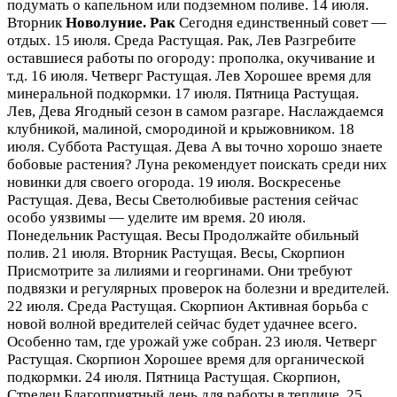
подумать о капельном или подземном поливе. 14 июля.
Вторник
Новолуние. Рак
Сегодня единственный совет —
отдых. 15 июля. Среда Растущая. Рак, Лев Разгребите
оставшиеся работы по огороду: прополка, окучивание и
т.д. 16 июля. Четверг Растущая. Лев Хорошее время для
минеральной подкормки. 17 июля. Пятница Растущая.
Лев, Дева Ягодный сезон в самом разгаре. Наслаждаемся
клубникой, малиной, смородиной и крыжовником. 18
июля. Суббота Растущая. Дева А вы точно хорошо знаете
бобовые растения? Луна рекомендует поискать среди них
новинки для своего огорода. 19 июля. Воскресенье
Растущая. Дева, Весы Светолюбивые растения сейчас
особо уязвимы — уделите им время. 20 июля.
Понедельник Растущая. Весы Продолжайте обильный
полив. 21 июля. Вторник Растущая. Весы, Скорпион
Присмотрите за лилиями и георгинами. Они требуют
подвязки и регулярных проверок на болезни и вредителей.
22 июля. Среда Растущая. Скорпион Активная борьба с
новой волной вредителей сейчас будет удачнее всего.
Особенно там, где урожай уже собран. 23 июля. Четверг
Растущая. Скорпион Хорошее время для органической
подкормки. 24 июля. Пятница Растущая. Скорпион,
Стрелец Благоприятный день для работы в теплице. 25