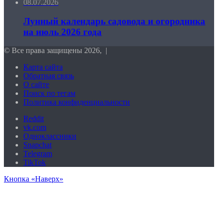
08.07.2026
Лунный календарь садовода и огородника
на июль 2026 года
© Все права защищены 2026, |
Карта сайта
Обратная связь
О сайте
Поиск по тегам
Политика конфиденциальности
Reddit
vk.com
Одноклассники
Snapchat
Telegram
TikTok
Кнопка «Наверх»