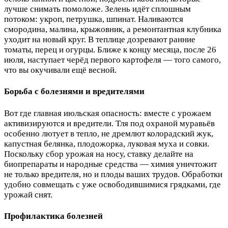
лучше снимать помоложе. Зелень идёт сплошным
потоком: укроп, петрушка, шпинат. Наливаются
смородина, малина, крыжовник, а ремонтантная клубника
уходит на новый круг. В теплице дозревают ранние
томаты, перец и огурцы. Ближе к концу месяца, после 26
июля, наступает черёд первого картофеля — того самого,
что вы окучивали ещё весной.
Борьба с болезнями и вредителями
Вот где главная июльская опасность: вместе с урожаем
активизируются и вредители. Тля под охраной муравьёв
особенно лютует в тепло, не дремлют колорадский жук,
капустная белянка, плодожорка, луковая муха и совки.
Поскольку сбор урожая на носу, ставку делайте на
биопрепараты и народные средства — химия уничтожит
не только вредителя, но и плоды ваших трудов. Обработки
удобно совмещать с уже освободившимися грядками, где
урожай снят.
Профилактика болезней