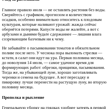
Главное правило июля — не оставлять растения без воды.
Сверяйтесь с графиком, прогнозом и количеством
осадков, особенно внимательно относитесь к плодовым
культурам, которые наливают урожай: жажда сейчас
обернётся потерями. Капусте воды не жалейте, а вот с
арбузами и дынями будьте сдержаннее — лишняя влага
созревающим бахчевым ни к чему.
Не забывайте о пасынковании томатов и обязательном
поливе после него. У чеснока пора выломать стрелки —
кстати, в салат они идут на ура. Первая половина месяца,
до новолуния 14 июля, — самое удачное время для
формирующих работ: обрезки, прищипки, пасынкования.
Тогда же, на убывающей луне, хорошо заготавливать
черенки и семена на будущее. А вот пересадку и
пикировку лучше перенести на растущую луну, во вторую
половину месяца.
Прополка и рыхление
Генеральную уборку на грядках удобнее затеять в первой