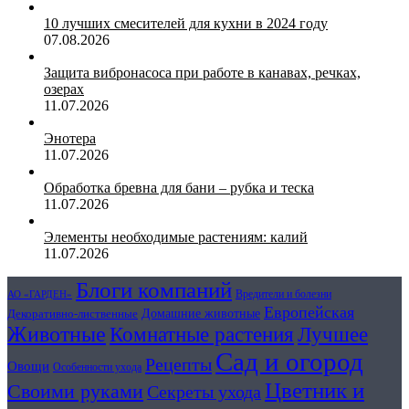
10 лучших смесителей для кухни в 2024 году
07.08.2026
Защита вибронасоса при работе в канавах, речках,
озерах
11.07.2026
Энотера
11.07.2026
Обработка бревна для бани – рубка и теска
11.07.2026
Элементы необходимые растениям: калий
11.07.2026
Блоги компаний
Вредители и болезни
АО «ГАРДЕН»
Европейская
Декоративно-лиственные
Домашние животные
Животные
Комнатные растения
Лучшее
Сад и огород
Рецепты
Овощи
Особенности ухода
Цветник и
Своими руками
Секреты ухода