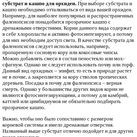
субстрат и кашпо для орхидеи.
При выборе субстрата и
кашпо необходимо отталкиваться от вида вашей орхидеи.
Например, для наиболее популярных и распространенных
фаленопсисов понадобится прозрачное кашпо с
дренажными отверстиями. Корни данного вида содержат
в себе хлоропласты и активно фотосинтезируют, а потому
для них необходим доступ света. В качестве субстрата для
фаленопсисов следует использовать, например,
пропаренную сосновую кору или кокосовые чипсы.
Можно добавлять смеси в состав пеностекло или мох-
сфагнум. Однако не следует использовать почву или торф.
Данный вид орхидных – эпифит, то есть в природе растет
не в почве, а закрепляется за кору стволов тропических
деревьев. Посадка в почву для фаленопсиса – верная
смерть. Однако у большинства других видов корни не
являются фотосинтезирующими, а потому для камбрий,
каттлей или цимбидиумов не обязательно подбирать
прозрачное кашпо.
Важно, чтобы оно было сопоставимо с размером
корневой системы и имело дренажные отверстия.
Названный выше субстрат отлично подойдет и для других