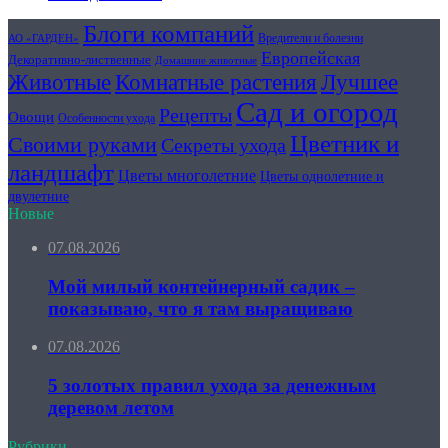
Блоги компаний
Вредители и болезни
АО «ГАРДЕН»
Европейская
Декоративно-лиственные
Домашние животные
Комнатные растения
Лучшее
Животные
Сад и огород
Рецепты
Овощи
Особенности ухода
Цветник и
Своими руками
Секреты ухода
ландшафт
Цветы многолетние
Цветы однолетние и
двулетние
Новые
07.08.2026
Мой милый контейнерный садик –
показываю, что я там выращиваю
07.08.2026
5 золотых правил ухода за денежным
деревом летом
Рубрики