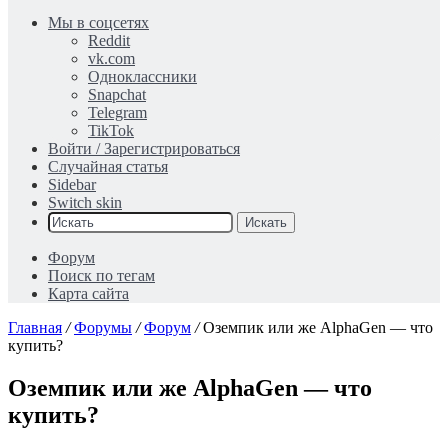
Мы в соцсетях
Reddit
vk.com
Одноклассники
Snapchat
Telegram
TikTok
Войти / Зарегистрироваться
Случайная статья
Sidebar
Switch skin
Искать
Форум
Поиск по тегам
Карта сайта
Главная
/
Форумы
/
Форум
/
Оземпик или же AlphaGen — что
купить?
Оземпик или же AlphaGen — что
купить?