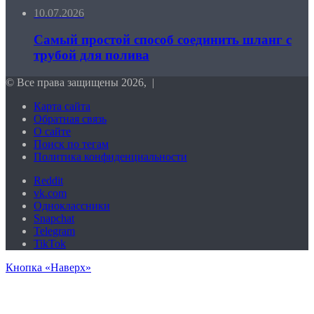
10.07.2026
Самый простой способ соединить шланг с
трубой для полива
© Все права защищены 2026, |
Карта сайта
Обратная связь
О сайте
Поиск по тегам
Политика конфиденциальности
Reddit
vk.com
Одноклассники
Snapchat
Telegram
TikTok
Кнопка «Наверх»