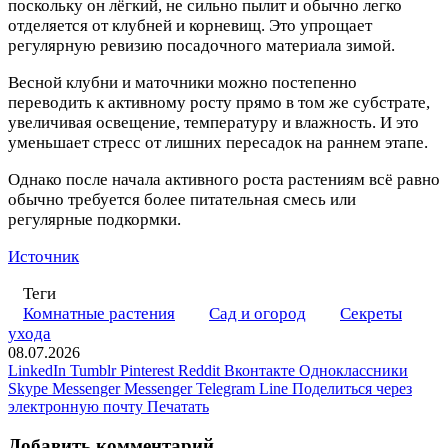
поскольку он лёгкий, не сильно пылит и обычно легко
отделяется от клубней и корневищ. Это упрощает
регулярную ревизию посадочного материала зимой.
Весной клубни и маточники можно постепенно
переводить к активному росту прямо в том же субстрате,
увеличивая освещение, температуру и влажность. И это
уменьшает стресс от лишних пересадок на раннем этапе.
Однако после начала активного роста растениям всё равно
обычно требуется более питательная смесь или
регулярные подкормки.
Источник
Теги
Комнатные растения
Сад и огород
Секреты
ухода
08.07.2026
LinkedIn
Tumblr
Pinterest
Reddit
Вконтакте
Одноклассники
Skype
Messenger
Messenger
Telegram
Line
Поделиться через
электронную почту
Печатать
Добавить комментарий