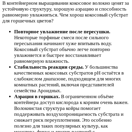
В контейнерном выращивании кокосовое волокно ценят за
устойчивую структуру, хорошую аэрацию и способность
равномерно увлажняться. Чем хорош кокосовый субстрат
для горшечных цветов?
Повторное увлажнение после пересушки.
Некоторые торфяные смеси после сильного
пересыхания начинают хуже впитывать воду.
Кокосовый субстрат обычно легче повторно
увлажняется и быстрее восстанавливает
равномерную влажность.
Стабильность реакции среды.
У большинства
качественных кокосовых субстратов pH остаётся в
слабокислом диапазоне, подходящем для многих
комнатных растений, включая представителей
семейства Ароидных.
Аэрация в горшках.
В ограниченном объёме
контейнера доступ кислорода к корням очень важен.
Волокнистая структура койры помогает
поддерживать воздухопроницаемость субстрата и
снижает риск переуплотнения. Это особенно
полезно для таких популярных культур, как
монстера, фикус и других растений с