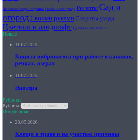
Сад и
Рецепты
Основные блюда и гарниры
Особенности ухода
огород
Своими руками
Секреты ухода
Цветник и ландшафт
Цветы многолетние
Новые
11.07.2026
Защита вибронасоса при работе в канавах,
речках, озерах
11.07.2026
Энотера
Рубрики
Рубрики
Популярные
28.05.2026
Клещи в траве и на участке: причины