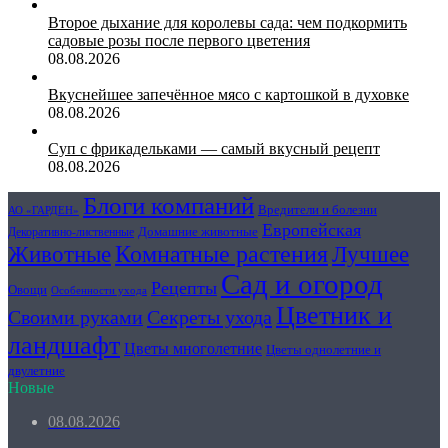
Второе дыхание для королевы сада: чем подкормить
садовые розы после первого цветения
08.08.2026
Вкуснейшее запечённое мясо с картошкой в духовке
08.08.2026
Суп с фрикадельками — самый вкусный рецепт
08.08.2026
Блоги компаний
Вредители и болезни
АО «ГАРДЕН»
Европейская
Домашние животные
Декоративно-лиственные
Животные
Комнатные растения
Лучшее
Сад и огород
Рецепты
Овощи
Особенности ухода
Цветник и
Секреты ухода
Своими руками
ландшафт
Цветы многолетние
Цветы однолетние и
двулетние
Новые
08.08.2026