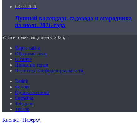
08.07.2026
Лунный календарь садовода и огородника
на июль 2026 года
© Все права защищены 2026, |
Карта сайта
Обратная связь
О сайте
Поиск по тегам
Политика конфиденциальности
Reddit
vk.com
Одноклассники
Snapchat
Telegram
TikTok
Кнопка «Наверх»