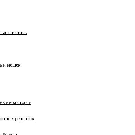
тает нестись
ль и мошек
ные в восторге
роятных рецептов
робовали