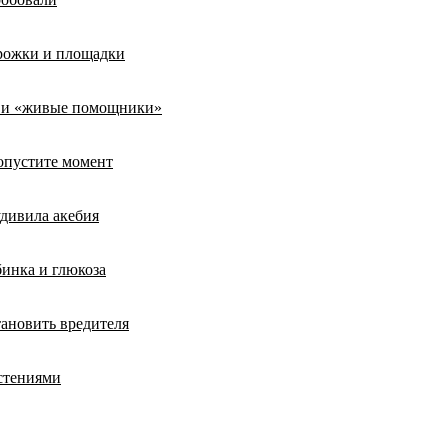
орожки и площадки
ты и «живые помощники»
ропустите момент
удивила акебия
бинка и глюкоза
тановить вредителя
стениями