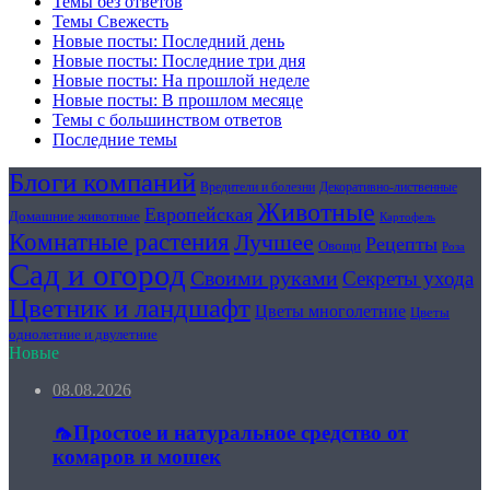
Темы без ответов
Темы Свежесть
Новые посты: Последний день
Новые посты: Последние три дня
Новые посты: На прошлой неделе
Новые посты: В прошлом месяце
Темы с большинством ответов
Последние темы
Блоги компаний
Вредители и болезни
Декоративно-лиственные
Животные
Европейская
Домашние животные
Картофель
Комнатные растения
Лучшее
Рецепты
Овощи
Роза
Сад и огород
Своими руками
Секреты ухода
Цветник и ландшафт
Цветы многолетние
Цветы
однолетние и двулетние
Новые
08.08.2026
🦟Простое и натуральное средство от
комаров и мошек