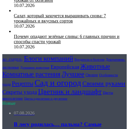
урожай от болезней
10.07.2026
Салат, который захочется выращивать снова: 7
урожайных и вкусных сортов
10.07.2026
Почему опадают зелёные сливы: 6 главных причин и
способы спасти урожай
10.07.2026
Блоги компаний
Вредители и болезни
Декоративно-
АО «ГАРДЕН»
Животные
Европейская
лиственные
Домашние животные
Комнатные растения
Лучшее
Овощи
Особенности
Сад и огород
Своими руками
Рецепты
ухода
Цветник и ландшафт
Секреты ухода
Цветы
многолетние
Цветы однолетние и двулетние
Новые
07.08.2026
В лесу родилась… пальма? Самые