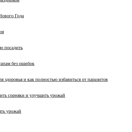
Нового Года
ия
ую посадить
тапам без ошибок
ля здоровья и как полностью избавиться от паразитов
тить сорняки и улучшить урожай
ять урожай