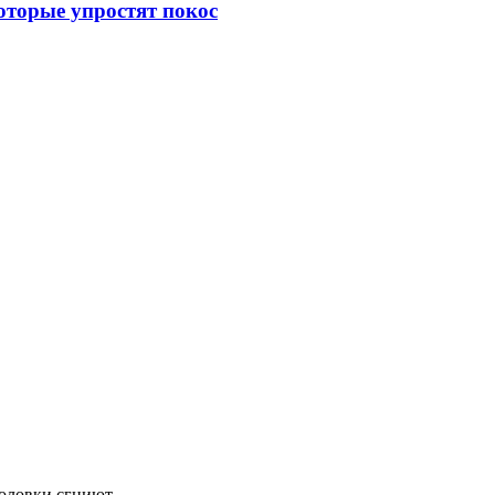
оторые упростят покос
головки сгниют