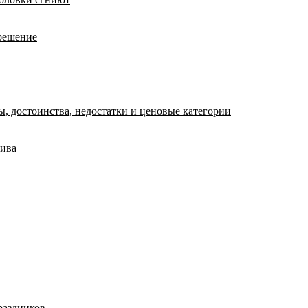
 решение
, достоинства, недостатки и ценовые категории
лива
раздников