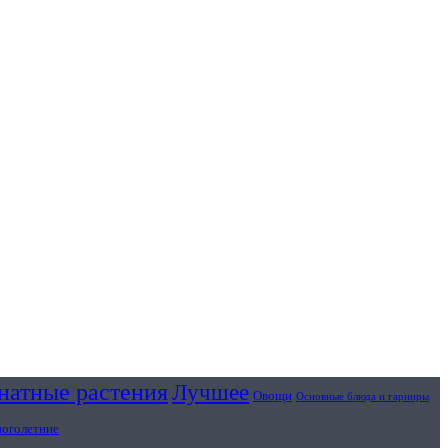
натные растения
Лучшее
Овощи
Основные блюда и гарниры
ноголетние