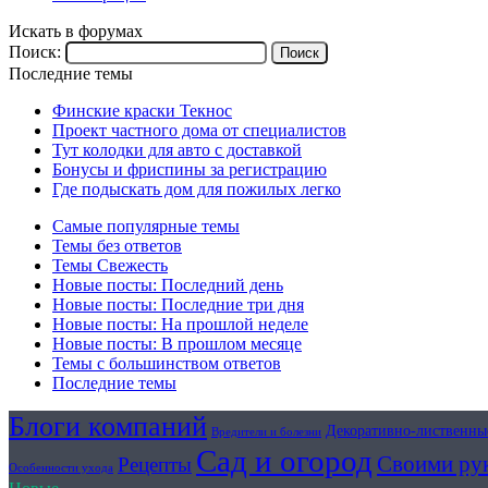
Искать в форумах
Поиск:
Последние темы
Финские краски Текнос
Проект частного дома от специалистов
Тут колодки для авто с доставкой
Бонусы и фриспины за регистрацию
Где подыскать дом для пожилых легко
Самые популярные темы
Темы без ответов
Темы Свежесть
Новые посты: Последний день
Новые посты: Последние три дня
Новые посты: На прошлой неделе
Новые посты: В прошлом месяце
Темы с большинством ответов
Последние темы
Блоги компаний
Декоративно-лиственны
Вредители и болезни
Сад и огород
Своими ру
Рецепты
Особенности ухода