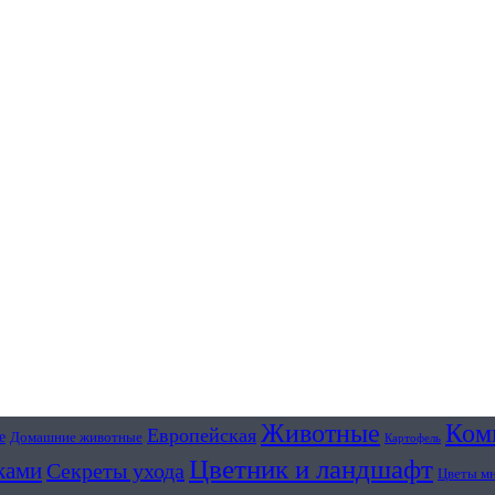
Животные
Ком
Европейская
е
Домашние животные
Картофель
Цветник и ландшафт
ками
Секреты ухода
Цветы м