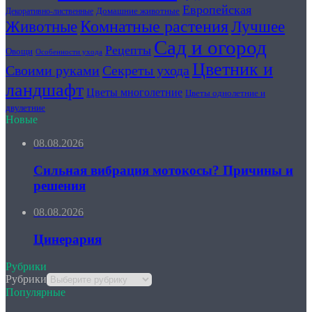
Европейская
Домашние животные
Декоративно-лиственные
Животные
Комнатные растения
Лучшее
Сад и огород
Рецепты
Овощи
Особенности ухода
Цветник и
Секреты ухода
Своими руками
ландшафт
Цветы многолетние
Цветы однолетние и
двулетние
Новые
08.08.2026
Сильная вибрация мотокосы? Причины и
решения
08.08.2026
Цинерария
Рубрики
Рубрики
Популярные