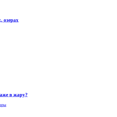
, озерах
аже в жару?
жары