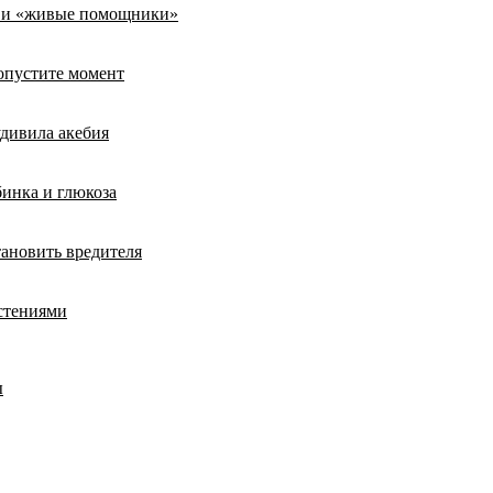
ты и «живые помощники»
ропустите момент
удивила акебия
бинка и глюкоза
тановить вредителя
стениями
ы