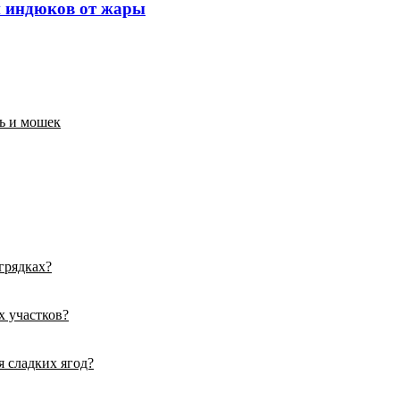
и индюков от жары
ль и мошек
грядках?
х участков?
я сладких ягод?