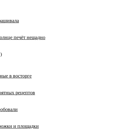
ращивала
солнце печёт нещадно
)
ные в восторге
роятных рецептов
робовали
орожки и площадки