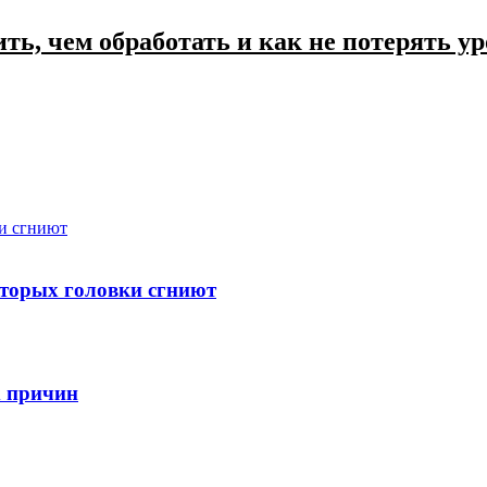
ть, чем обработать и как не потерять у
ки сгниют
которых головки сгниют
х причин