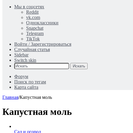
Мы в соцсетях
Reddit
vk.com
Одноклассники
Snapchat
Telegram
TikTok
Войти / Зарегистрироваться
Случайная статья
Sidebar
Switch skin
Искать
Форум
Поиск по тегам
Карта сайта
Главная
/
Капустная моль
Капустная моль
Сад и огород