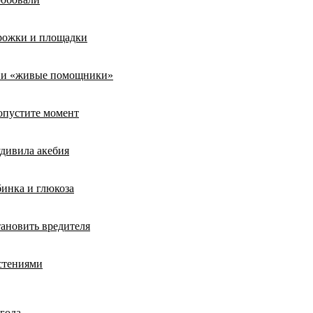
орожки и площадки
ты и «живые помощники»
ропустите момент
удивила акебия
бинка и глюкоза
тановить вредителя
стениями
 года