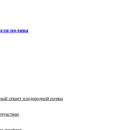
 для полива
вный секрет плодородной почвы
очувствие
тых приёмов