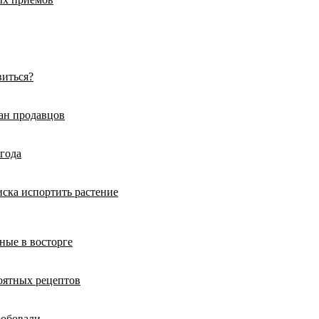
виться?
ман продавцов
 года
иска испортить растение
ные в восторге
роятных рецептов
робовали