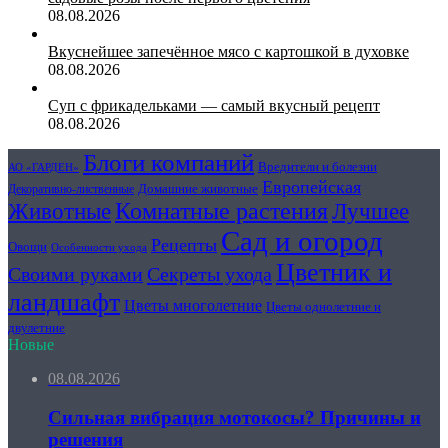
08.08.2026
Вкуснейшее запечённое мясо с картошкой в духовке
08.08.2026
Суп с фрикадельками — самый вкусный рецепт
08.08.2026
Блоги компаний
Вредители и болезни
АО «ГАРДЕН»
Европейская
Домашние животные
Декоративно-лиственные
Животные
Комнатные растения
Лучшее
Сад и огород
Рецепты
Овощи
Особенности ухода
Цветник и
Секреты ухода
Своими руками
ландшафт
Цветы многолетние
Цветы однолетние и
двулетние
Новые
08.08.2026
Сильная вибрация мотокосы? Причины и
решения