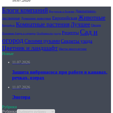
10.07.2026
Блоги компаний
Декоративно-
Вредители и болезни
Животные
Европейская
лиственные
Домашние животные
Комнатные растения
Лучшее
Овощи
Картофель
Сад и
Рецепты
Основные блюда и гарниры
Особенности ухода
огород
Своими руками
Секреты ухода
Цветник и ландшафт
Цветы многолетние
Новые
11.07.2026
Защита вибронасоса при работе в канавах,
речках, озерах
11.07.2026
Энотера
Рубрики
Рубрики