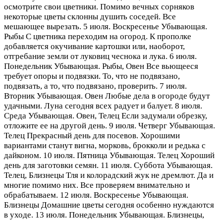
осмотрите свои цветники. Помимо вечных сорняков
некоторые цветы склонны душить соседей. Все
мешающее вырезать. 5 июля. Воскресенье Убывающая.
Рыбы С цветника переходим на огород. К прополке
добавляется окучивание картошки или, наоборот,
отгребание земли от луковиц чеснока и лука. 6 июля.
Понедельник Убывающая. Рыбы, Овен Все вьющееся
требует опоры и подвязки. То, что не подвязано,
подвязать, а то, что подвязано, проверить. 7 июля.
Вторник Убывающая. Овен Любые дела в огороде будут
удачными. Луна сегодня всех радует и балует. 8 июля.
Среда Убывающая. Овен, Телец Если задумали обрезку,
отложите ее на другой день. 9 июля. Четверг Убывающая.
Телец Прекрасный день для посевов. Хорошими
вариантами станут вигна, морковь, брокколи и редька с
дайконом. 10 июля. Пятница Убывающая. Телец Хороший
день для заготовки семян. 11 июля. Суббота Убывающая.
Телец, Близнецы Тля и колорадский жук не дремлют. Да и
многие помимо них. Все проверяем внимательно и
обрабатываем. 12 июля. Воскресенье Убывающая.
Близнецы Домашние цветы сегодня особенно нуждаются
в уходе. 13 июля. Понедельник Убывающая. Близнецы,