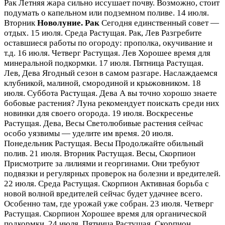
Рак Летняя жара сильно иссушает почву. Возможно, стоит
подумать о капельном или подземном поливе. 14 июля.
Вторник
Новолуние. Рак
Сегодня единственный совет —
отдых. 15 июля. Среда Растущая. Рак, Лев Разгребите
оставшиеся работы по огороду: прополка, окучивание и
т.д. 16 июля. Четверг Растущая. Лев Хорошее время для
минеральной подкормки. 17 июля. Пятница Растущая.
Лев, Дева Ягодный сезон в самом разгаре. Наслаждаемся
клубникой, малиной, смородиной и крыжовником. 18
июля. Суббота Растущая. Дева А вы точно хорошо знаете
бобовые растения? Луна рекомендует поискать среди них
новинки для своего огорода. 19 июля. Воскресенье
Растущая. Дева, Весы Светолюбивые растения сейчас
особо уязвимы — уделите им время. 20 июля.
Понедельник Растущая. Весы Продолжайте обильный
полив. 21 июля. Вторник Растущая. Весы, Скорпион
Присмотрите за лилиями и георгинами. Они требуют
подвязки и регулярных проверок на болезни и вредителей.
22 июля. Среда Растущая. Скорпион Активная борьба с
новой волной вредителей сейчас будет удачнее всего.
Особенно там, где урожай уже собран. 23 июля. Четверг
Растущая. Скорпион Хорошее время для органической
подкормки. 24 июля. Пятница Растущая. Скорпион,