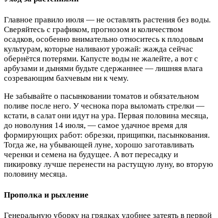
Главное правило июля — не оставлять растения без воды.
Сверяйтесь с графиком, прогнозом и количеством
осадков, особенно внимательно относитесь к плодовым
культурам, которые наливают урожай: жажда сейчас
обернётся потерями. Капусте воды не жалейте, а вот с
арбузами и дынями будьте сдержаннее — лишняя влага
созревающим бахчевым ни к чему.
Не забывайте о пасынковании томатов и обязательном
поливе после него. У чеснока пора выломать стрелки —
кстати, в салат они идут на ура. Первая половина месяца,
до новолуния 14 июля, — самое удачное время для
формирующих работ: обрезки, прищипки, пасынкования.
Тогда же, на убывающей луне, хорошо заготавливать
черенки и семена на будущее. А вот пересадку и
пикировку лучше перенести на растущую луну, во вторую
половину месяца.
Прополка и рыхление
Генеральную уборку на грядках удобнее затеять в первой