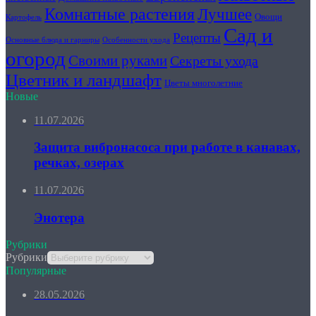
Комнатные растения
Лучшее
Овощи
Картофель
Сад и
Рецепты
Основные блюда и гарниры
Особенности ухода
огород
Своими руками
Секреты ухода
Цветник и ландшафт
Цветы многолетние
Новые
11.07.2026
Защита вибронасоса при работе в канавах,
речках, озерах
11.07.2026
Энотера
Рубрики
Рубрики
Популярные
28.05.2026