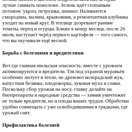
лучше снимать помоложе. Зелень идёт сплошным
потоком: укроп, петрушка, шпинат. Наливаются
смородина, малина, крыжовник, а ремонтантная клубника
уходит на новый круг. В теплице дозревают ранние
томаты, перец и огурцы. Ближе к концу месяца, после 26
июля, наступает черёд первого картофеля — того самого,
что вы окучивали ещё весной.
Борьба с болезнями и вредителями
Вот где главная июльская опасность: вместе с урожаем
активизируются и вредители. Тля под охраной муравьёв
особенно лютует в тепло, не дремлют колорадский жук,
капустная белянка, плодожорка, луковая муха и совки.
Поскольку сбор урожая на носу, ставку делайте на
биопрепараты и народные средства — химия уничтожит
не только вредителя, но и плоды ваших трудов. Обработки
удобно совмещать с уже освободившимися грядками, где
урожай снят.
Профилактика болезней