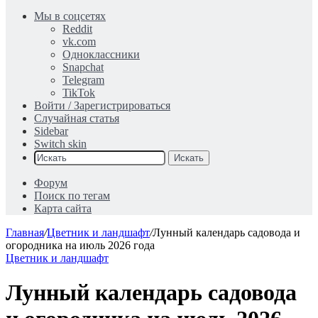
Мы в соцсетях
Reddit
vk.com
Одноклассники
Snapchat
Telegram
TikTok
Войти / Зарегистрироваться
Случайная статья
Sidebar
Switch skin
Искать
Форум
Поиск по тегам
Карта сайта
Главная
/
Цветник и ландшафт
/
Лунный календарь садовода и
огородника на июль 2026 года
Цветник и ландшафт
Лунный календарь садовода