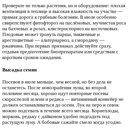
Проверьте не только растения, но и оборудование: плохая
вентиляция в теплице и высокая влажность на участке —
прямая дорога к грибным болезням. В июле особенно
свирепствуют фитофтороз на паслёновых, мучнистая роса
на бахчевых и розах, клястероспориоз на косточковых.
Плодовые может тронуть парша, тыквенные и
крестоцветные — альтернариоз, а смородину —
ржавчина. При первых признаках действуйте сразу,
отдавая предпочтение биопрепаратам или средствам с
коротким сроком ожидания.
Высадка семян
Посевов в июле меньше, чем весной, но без дела не
останетесь. После новолpadения луны, во второй
половине месяца, хорошо идут повторные посевы
скороспелой зелени и редиса — витаминный конвейер не
должен останавливаться до осени. Лук на перо и севок
можно подсевать в течение всего месяца. Корнеплоды,
морковь, редьку с дайконом удобно подгадать под
растущую луну. А бобовые сажайте смело когда угодно.